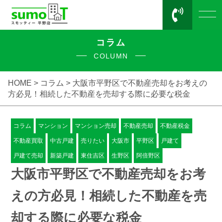
コラム
COLUMN
HOME >
コラム
> 大阪市平野区で不動産売却をお考えの
方必見！相続した不動産を売却する際に必要な税金
コラム
マンション
マンション売却
不動産売却
不動産税金
不動産買取
中古戸建
売りたい
大阪市
平野区
戸建て
戸建て売却
新築戸建
東住吉区
生野区
阿倍野区
大阪市平野区で不動産売却をお考
えの方必見！相続した不動産を売
却する際に必要な税金