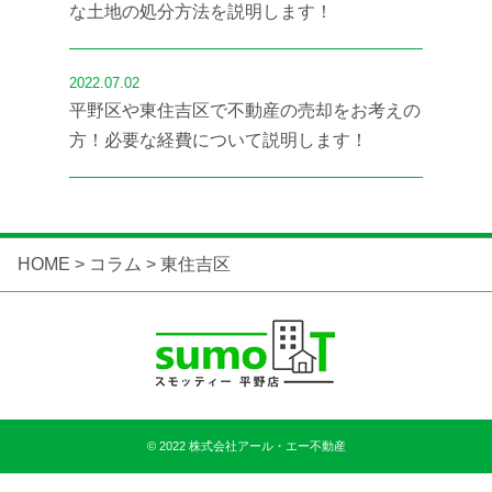
な土地の処分方法を説明します！
2022.07.02
平野区や東住吉区で不動産の売却をお考えの
方！必要な経費について説明します！
HOME
>
コラム
> 東住吉区
© 2022 株式会社アール・エー不動産