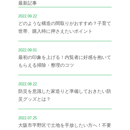
最新記事
2022.09.22
どのような構造の間取りがおすすめ？子育て
世帯、購入時に押さえたいポイント
2022.09.01
最初の印象を上げる！内覧者に好感を抱いて
もらえる掃除・整理のコツ
2022.08.22
防災を意識した家造りと準備しておきたい防
災グッズとは？
2022.07.25
大阪市平野区で土地を手放したい方へ！不要