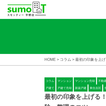
HOME >
コラム
> 最初の印象を上
コラム
マンション
マンション売却
不動
戸建て
戸建て売却
新築戸建
東住吉区
最初の印象を上げる