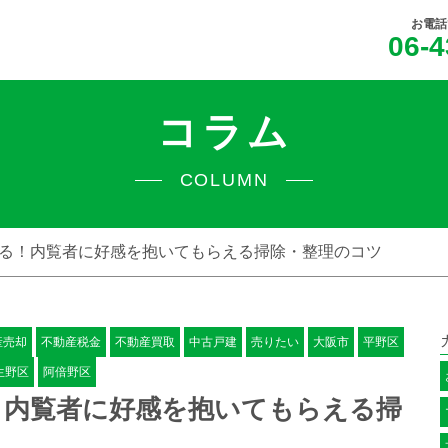
お電話
06-4
コラム
COLUMN
げる！内覧者に好感を抱いてもらえる掃除・整理のコツ
産売却
不動産税金
不動産買取
中古戸建
売りたい
大阪市
平野区
生野区
阿倍野区
！内覧者に好感を抱いてもらえる掃